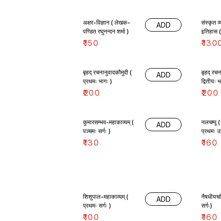
अक्षर-विज्ञान ( लेखक-
संस्कृत व
ADD
पण्डित रघुनन्दन शर्मा )
इतिहास 
₹
150
₹
130
बृहद् रचनानुवादकौमुदी (
बृहद् रच
ADD
प्रथमः भागः )
द्व
₹
200
₹
200
कुमारसम्भव-महाकाव्यम् (
नलचम्पू ( दमयन्ती-कथा 
ADD
पञ्चमः सर्गः )
प्रथमः उ
₹
130
₹
160
शिशुपाल-महाकाव्यम् (
नैषधीयचर
ADD
प्रथमः सर्गः )
सर्गः)
₹
100
₹
160