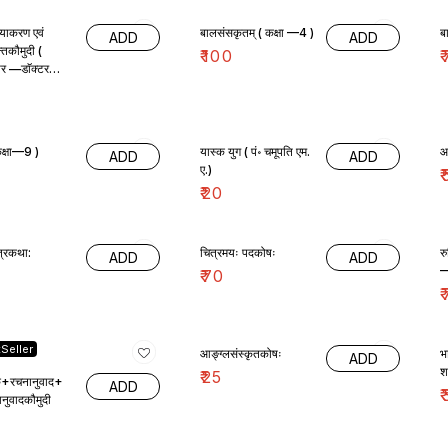
व्याकरण एवं
बालसंसकृतम् ( कक्षा —4 )
ADD
ADD
न्तकौमुदी (
₹
100
₹
कार —डाॅक्टर
द्विवेदी
षी ( कक्षा—9 )
यास्क युग ( पं॰ चमूपति एम.
आ
ADD
ADD
ए.)
₹
₹
20
त्रकथा:
चित्रमयः पदकोषः
र
ADD
ADD
—
₹
70
₹
Seller
आङ्ग्लसंस्कृतकोषः
भ
ADD
श
₹
25
िक+रचनानुवाद+
ADD
₹
ानुवादकौमुदी