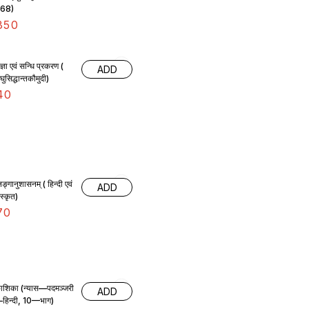
68)
350
ंज्ञा एवं सन्धि प्रकरण (
ADD
घुसिद्धान्तकौमुदी)
40
िङ्गानुशासनम् ( हिन्दी एवं
ADD
ंस्कृत)
70
ाशिका (न्यास—पदमञ्जरी
ADD
हिन्दी, 10—भाग)