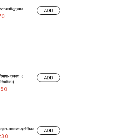
ष्टाध्यायीसूत्रपाठ
ADD
70
रिभाषा-प्रकाशः (
ADD
ारिभाषिकः)
150
ंस्कृत-व्याकरण-प्रवेशिका
ADD
230