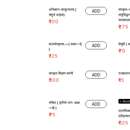
अभिज्ञान-शाकुन्तलम् (
संस्कृत-
ADD
चतुर्थ अङ्क)
लघुसिद्धा
व्याख्या
₹
100
कपिल देव 
₹
275
बालसंस्कृतम् —( कक्षा—5
शेमु
ADD
)
₹
70
₹
125
संस्कृत शिक्षण सरणी
पञ्चततन्
ADD
₹
300
₹
15
⭐ Best
रुचिरा ( तृतीयो भागः कक्षा
ADD
—8 )
प्रारम्भ
₹
75
प्रौढरचन
₹
625