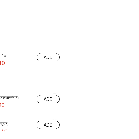
ामिकः
ADD
40
ालकथासप्ततिः
ADD
60
ेघदूतम्
ADD
170