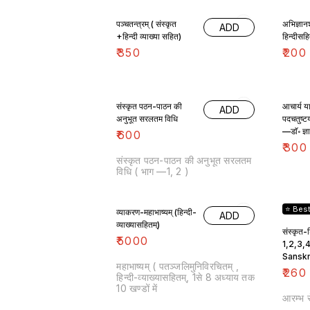
पञ्चतन्त्रम् ( संस्कृत
अभिज्ञानश
ADD
+हिन्दी व्याख्या सहित)
हिन्दीसह
₹
350
₹
200
संस्कृत पठन-पाठन की
आचार्य य
ADD
अनुभूत सरलतम विधि
पदचतुष्ट
—डाॅ॰ ज्ञ
₹
600
)
₹
300
संस्कृत पठन-पाठन की अनुभूत सरलतम
विधि ( भाग —1, 2 )
⭐ Best
व्याकरण-महाभाष्यम् (हिन्दी-
ADD
व्याख्यासहितम्)
संस्कृत-
₹
5000
1,2,3,4
Sanskr
महाभाष्यम् ( पतञ्जलिमुनिविरचितम् ,
₹
260
हिन्दी-व्याख्यासहितम्, 1से 8 अध्याय तक
10 खण्डों में
आरम्भ स