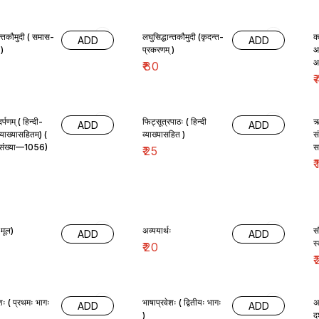
ान्तकौमुदी ( समास-
लघुसिद्धान्तकौमुदी (कृदन्त-
का
ADD
ADD
 )
प्रकरणम् )
आ
आच
₹
80
स
₹
र्पणम् ( हिन्दी-
फिट्सूत्रपाठः ( हिन्दी
ऋ
ADD
ADD
्याख्यासहितम्) (
व्याख्यासहित )
स
ठ संख्या—1056)
स
₹
25
₹
 मूल)
अव्ययार्थः
स
ADD
ADD
स
₹
20
₹
शः ( प्रथमः भागः
भाषाप्रवेशः ( द्वितीयः भागः
अ
ADD
ADD
)
द