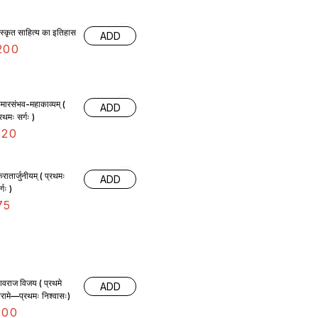
ंस्कृत साहित्य का इतिहास
ADD
200
ुमारसंभव-महाकाव्यम् (
ADD
्रथमः सर्गः )
120
िरातार्जुनीयम् ( प्रथमः
ADD
्गः )
75
िवराज विजय ( प्रथमे
ADD
िरामे—प्रथमः निश्वासः)
100