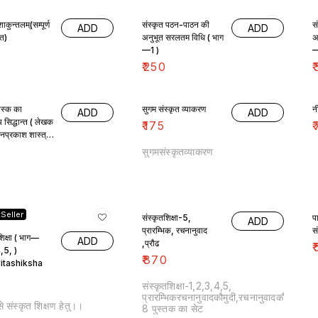
ाकुन्तलम्(सम्पूर्ण
संस्कृत पठन-पाठन की
स
ADD
ADD
ित)
अनुभूत सरलतम विधि ( भाग
अ
—1 )
—
₹
250
₹
ास्क का
सुगम संस्कृत व्याकरण
न
ADD
ADD
य सिद्धान्त ( लेखक
₹
175
₹
ानप्रकाश शास्त्री
सुगमसंस्कृतव्याकरण
Seller
संस्कृतशिक्षा-5,
प
ADD
प्रारम्भिक, रचनानुवाद
शिक्षा ( भाग—
ADD
,प्रौढ
₹
,5, )
₹
870
itashiksha
संस्कृतशिक्षा-1,2,3,4,5,
प्रारम्भिकरचनानुवादकौमुदी,रचनानुवादकौमुदी,प्रौ
े संस्कृत शिक्षण हेतु।।
8 पुस्तक का सेट