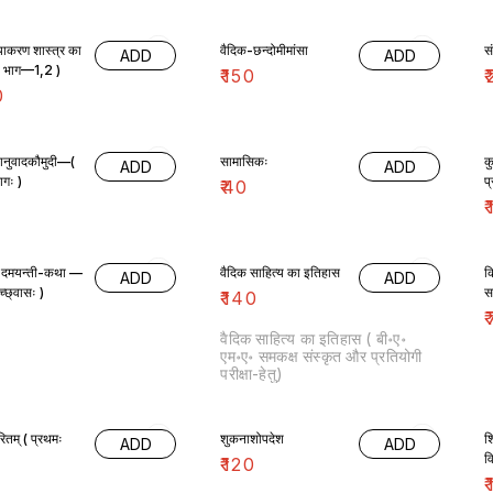
्याकरण शास्त्र का
वैदिक-छन्दोमीमांसा
स
ADD
ADD
( भाग—1,2 )
₹
150
₹
0
नानुवादकौमुदी—(
सामासिकः
क
ADD
ADD
ितीयः भागः )
प
₹
40
₹
—
वैदिक साहित्य का इतिहास
क
ADD
ADD
च्छ्वासः )
सर
₹
140
₹
वैदिक साहित्य का इतिहास ( बी॰ए॰
एम॰ए॰ समकक्ष संस्कृत और प्रतियोगी
परीक्षा-हेतु)
ितम् ( प्रथमः
शुकनाशोपदेश
श
ADD
ADD
व
₹
120
₹