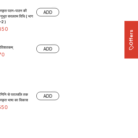
ंस्कृत पठन-पाठन की
ADD
नुभूत सरलतम विधि ( भाग
2 )
350
Offers
ीतिशतकम्
ADD
70
ाणिनि से पतञ्जलि तक
ADD
संस्कृत भाषा का विकास
550
ढरचनानुवादकौमुदी