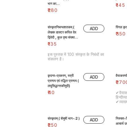
भाग का
₹
145
मूल्य-140×2=280
₹
280
रुपये)
संस्कृतनिबन्धशतकम् (
पिंगल कृत
ADD
लेखक डाक्टर कपिल देव
₹
350
द्विवेदी , कुल पृष्ठ संख्या—
348)
₹
135
इस पुस्तक में 100 संस्कृत के निबंधों का
संकलन है।
कृदन्त-प्रकरण, स्त्री
वैयाकरणसि
ADD
प्रत्यय एवं तद्धित प्रत्यय (
₹
270
लघुसिद्धान्तकौमुदी)
₹
40
✔वैयाकर
हिन्दीव्
✔व्याख्याक
संख्य
संस्कृतम् ( शेमुषी भाग-‐2 )
निरुक्त-न
ADD
आचार्य 
₹
250