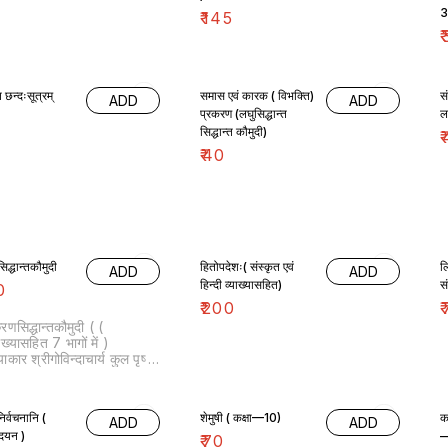
3
₹
145
₹
 छन्दःसूत्रम्
समास एवं कारक ( विभक्ति)
स
ADD
ADD
प्रकरण (लघुसिद्धान्त
ल
सिद्धान्त कौमुदी)
₹
₹
40
द्धान्तकौमुदी
हितोपदेशः( संस्कृत एवं
ल
ADD
ADD
हिन्दी व्याख्यासहित)
स
0
₹
200
₹
णसिद्धान्तकौमुदी ( (
याख्यासहित 7 भागों में )
ार श्रीगोविन्दाचार्य कुल पृष्ठ
ा—6784
िर्वचनानि (
शेमुषी ( कक्षा—10)
क
ADD
ADD
उदयन )
—
₹
70