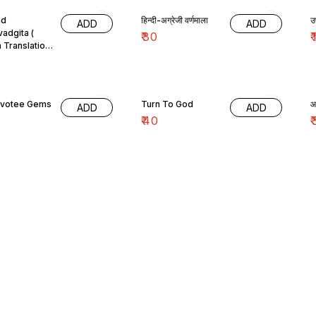
ad
हिन्दी-अग्रेजी वर्णमाला
उ
ADD
ADD
adgita (
₹
30
₹
h Translation
Divotee Gems
Turn To God
आ
ADD
ADD
₹
40
₹