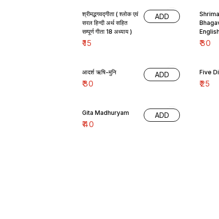
श्रीमद्भगवद्गीता ( श्लोक एवं
Shrim
ADD
सरल हिन्दी अर्थ सहित
Bhagav
सम्पूर्ण गीता 18 अध्याय )
Englis
)
₹
15
₹
30
आदर्श ऋषि-मुनि
Five 
ADD
₹
30
₹
25
Gita Madhuryam
ADD
₹
40