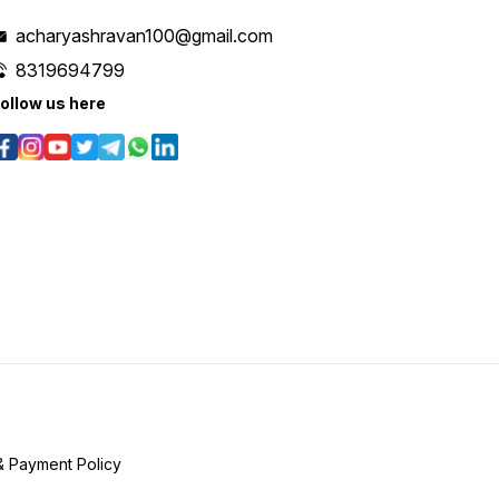
acharyashravan100@gmail.com
8319694799
ollow us here
& Payment Policy