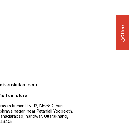
Offers
vanisanskritam.com
isit our store
ravan kumar H.N. 12, Block 2, hari
shraya nagar, near Patanjali Yogpeeth,
ahadarabad, haridwar, Uttarakhand,
249405