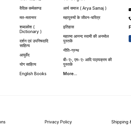
वैदिक कर्मकाण्ड
आर्य समाज ( Arya Samaj )
मत-मतान्तर
महापुरुषों के जीवन-चरित्र
शब्दकोश (
इतिहास
F
Dictionary )
महात्मा आनन्द स्वामी की अनमोल
दर्शन एवं उपनिषदादि
पुस्तकें
साहित्य
नीति-ग्रन्थ
आयुर्वेद
बी॰ ए॰, एम॰ ए॰ आदि पाठ्यक्रम की
योग साहित्य
पुस्तकें
English Books
More...
ons
Privacy Policy
Shipping 