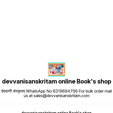
Find us here
devvanisanskritam online Book's shop
देववाणी संस्कृतम् WhatsApp No 8319694799 For bulk order mail
us at sales@devvanisanskritam.com
devvanisanskritam online Book's shop