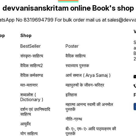
devvanisanskritam online Book's shop
 WhatsApp No 8319694799 For bulk order mail us at sales@dev
V
hop
Shop
S
BestSeller
Poster
a
B
संस्कृत-साहित्य
वैदिक साहित्य
वैदिक साहित्य2
स्वाध्याय पुस्तक
वैदिक कर्मकाण्ड
आर्य समाज ( Arya Samaj )
मत-मतान्तर
महापुरुषों के जीवन-चरित्र
शब्दकोश (
इतिहास
F
Dictionary )
महात्मा आनन्द स्वामी की अनमोल
दर्शन एवं उपनिषदादि
पुस्तकें
साहित्य
नीति-ग्रन्थ
आयुर्वेद
बी॰ ए॰, एम॰ ए॰ आदि पाठ्यक्रम की
योग साहित्य
पुस्तकें