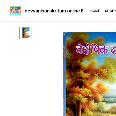
devvanisanskritam online Book's shop
HOME
SHOP