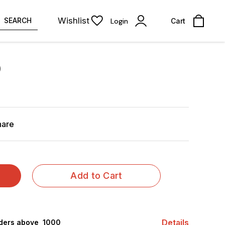
Wishlist
SEARCH
Login
Cart
)
hare
Add to Cart
Details
rders above ₹ 1000