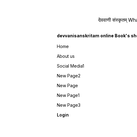
देववाणी संस्कृतम्
devvanisanskritam online Book's s
Home
About us
Social Media1
New Page2
New Page
New Page1
New Page3
Login