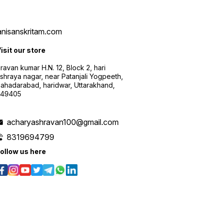
vanisanskritam.com
isit our store
ravan kumar H.N. 12, Block 2, hari
shraya nagar, near Patanjali Yogpeeth,
ahadarabad, haridwar, Uttarakhand,
249405
acharyashravan100@gmail.com
8319694799
ollow us here