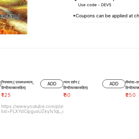
Use code -
DEV5
*Coupons can be applied at c
निरुक्तम् ( प्रथमअध्याय,
न्याय दर्शन (
मीमांसा-द
ADD
ADD
हिन्दीव्याख्यासहित)
हिन्दीव्याख्यासहित)
हिन्दीव्या
₹
125
₹
80
₹
250
https://www.youtube.com/playlist?
list=PLXYdCipgusUZky1s1qL_uW7PgXmj_nuB_