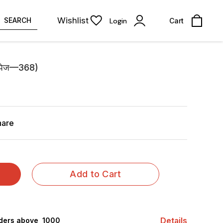
Wishlist
SEARCH
Login
Cart
र ( पेज—368)
hare
Add to Cart
Details
rders above ₹ 1000