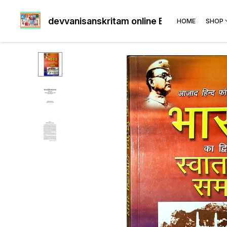
devvanisanskritam online Book's shop
HOME
SHOP