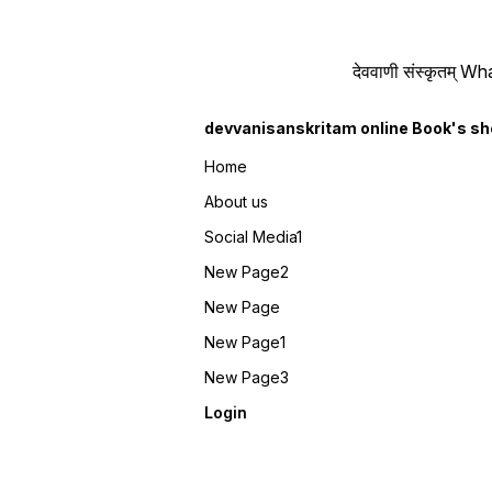
देववाणी संस्कृतम्
devvanisanskritam online Book's s
Home
About us
Social Media1
New Page2
New Page
New Page1
New Page3
Login