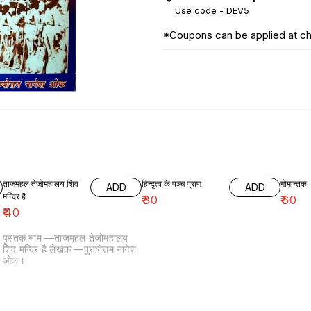
Use code -
DEV5
*Coupons can be applied at c
ताजमहल तेजोमहालय शिव
हिन्दुत्व के पञ्च प्राण
गोमान्तक
ADD
ADD
मन्दिर है
₹
80
₹
60
₹
40
पुस्तक नाम —ताजमहल तेजोमहालय
शिव मन्दिर है लेखक —पुरुषोत्तम नागेश
ओक।