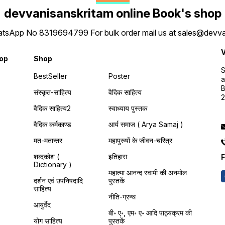
devvanisanskritam online Book's shop
 WhatsApp No 8319694799 For bulk order mail us at sales@dev
V
hop
Shop
S
BestSeller
Poster
a
B
संस्कृत-साहित्य
वैदिक साहित्य
वैदिक साहित्य2
स्वाध्याय पुस्तक
वैदिक कर्मकाण्ड
आर्य समाज ( Arya Samaj )
मत-मतान्तर
महापुरुषों के जीवन-चरित्र
शब्दकोश (
इतिहास
F
Dictionary )
महात्मा आनन्द स्वामी की अनमोल
दर्शन एवं उपनिषदादि
पुस्तकें
साहित्य
नीति-ग्रन्थ
आयुर्वेद
बी॰ ए॰, एम॰ ए॰ आदि पाठ्यक्रम की
योग साहित्य
पुस्तकें