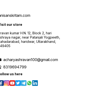
vanisanskritam.com
isit our store
ravan kumar H.N. 12, Block 2, hari
shraya nagar, near Patanjali Yogpeeth,
ahadarabad, haridwar, Uttarakhand,
249405
acharyashravan100@gmail.com
8319694799
ollow us here