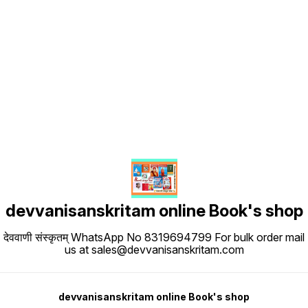
Find us here
devvanisanskritam online Book's shop
देववाणी संस्कृतम् WhatsApp No 8319694799 For bulk order mail
us at sales@devvanisanskritam.com
devvanisanskritam online Book's shop