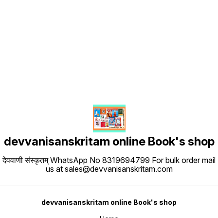
Find us here
devvanisanskritam online Book's shop
देववाणी संस्कृतम् WhatsApp No 8319694799 For bulk order mail
us at sales@devvanisanskritam.com
devvanisanskritam online Book's shop