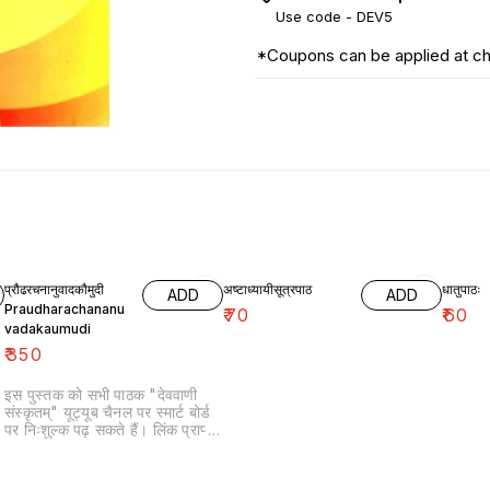
Use code -
DEV5
*Coupons can be applied at c
प्रौढरचनानुवादकौमुदी
अष्टाध्यायीसूत्रपाठ
धातुपाठः
ADD
ADD
Praudharachananu
₹
70
₹
60
vadakaumudi
₹
350
इस पुस्तक को सभी पाठक "देववाणी
संस्कृतम्" यूट्यूब चैनल पर स्मार्ट बोर्ड
पर निःशुल्क पढ़ सकते हैं। लिंक प्राप्त
करने के लिए निम्न ह्वाट्सप नंबर पर
संपर्क कीजिए। WhatsApp No
8319694799