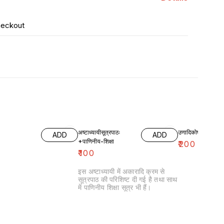
heckout
अष्टाध्यायीसूत्रपाठः
उणादिकोषः
ADD
ADD
+पाणिनीय-शिक्षा
₹
200
₹
100
इस अष्टाध्यायी में अकारादि क्रम से
सूत्रपाठ की परिशिष्ट दी गई है तथा साथ
में पाणिनीय शिक्षा सूत्र भी हैं।