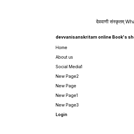
देववाणी संस्कृतम्
devvanisanskritam online Book's s
Home
About us
Social Media1
New Page2
New Page
New Page1
New Page3
Login