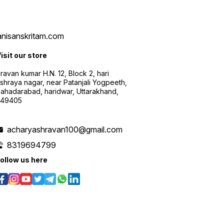
vanisanskritam.com
isit our store
ravan kumar H.N. 12, Block 2, hari
shraya nagar, near Patanjali Yogpeeth,
ahadarabad, haridwar, Uttarakhand,
249405
acharyashravan100@gmail.com
8319694799
ollow us here