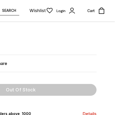
Wishlist
SEARCH
Login
Cart
hare
Out Of Stock
Details
rders above ₹ 1000