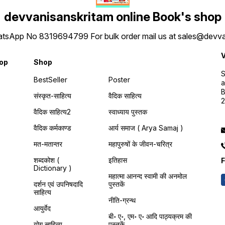
devvanisanskritam online Book's shop
 WhatsApp No 8319694799 For bulk order mail us at sales@dev
V
hop
Shop
S
BestSeller
Poster
a
B
संस्कृत-साहित्य
वैदिक साहित्य
वैदिक साहित्य2
स्वाध्याय पुस्तक
वैदिक कर्मकाण्ड
आर्य समाज ( Arya Samaj )
मत-मतान्तर
महापुरुषों के जीवन-चरित्र
शब्दकोश (
इतिहास
F
Dictionary )
महात्मा आनन्द स्वामी की अनमोल
दर्शन एवं उपनिषदादि
पुस्तकें
साहित्य
नीति-ग्रन्थ
आयुर्वेद
बी॰ ए॰, एम॰ ए॰ आदि पाठ्यक्रम की
योग साहित्य
पुस्तकें