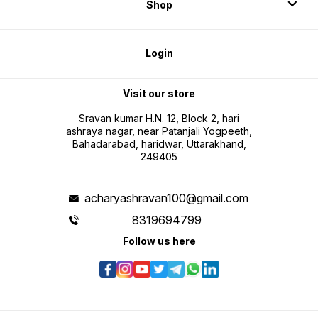
Shop
Login
Visit our store
Sravan kumar H.N. 12, Block 2, hari
ashraya nagar, near Patanjali Yogpeeth,
Bahadarabad, haridwar, Uttarakhand,
249405
acharyashravan100@gmail.com
8319694799
Follow us here