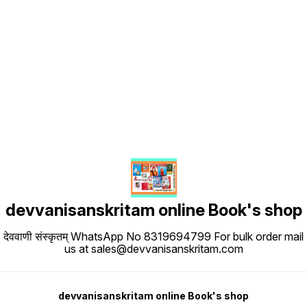
Find us here
devvanisanskritam online Book's shop
देववाणी संस्कृतम् WhatsApp No 8319694799 For bulk order mail
us at sales@devvanisanskritam.com
devvanisanskritam online Book's shop