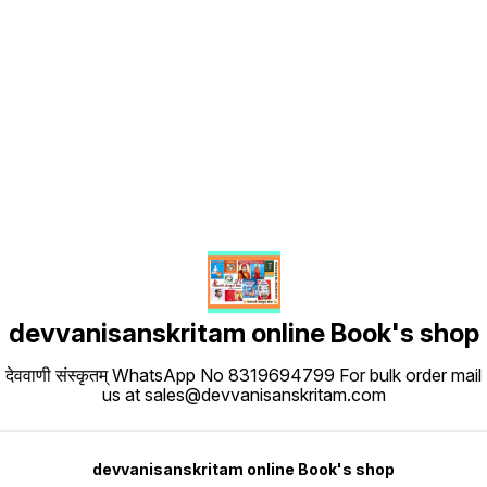
Find us here
devvanisanskritam online Book's shop
देववाणी संस्कृतम् WhatsApp No 8319694799 For bulk order mail
us at sales@devvanisanskritam.com
devvanisanskritam online Book's shop