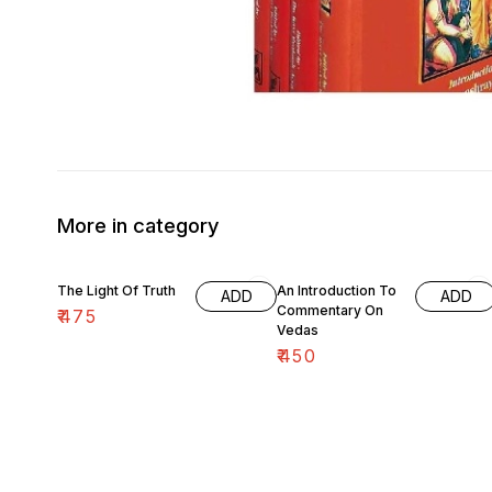
More in category
The Light Of Truth
An Introduction To
ADD
ADD
Commentary On
₹
475
Vedas
₹
450