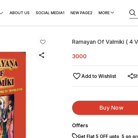
ABOUT US
SOCIAL MEDIA1
NEW PAGE2
MORE
Ramayan Of Valmiki ( 4 
3000
Add to Wishlist
S
Buy Now
Offers
Get Flat ₹5 OFF upto ₹ 5 on o