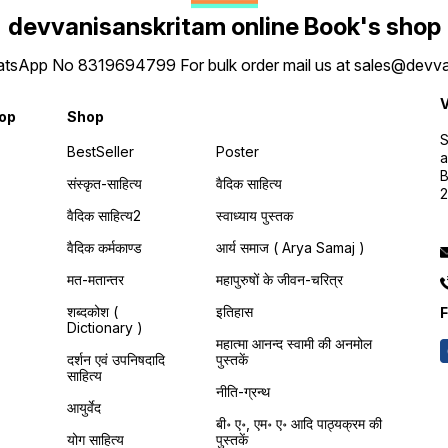
devvanisanskritam online Book's shop
 WhatsApp No 8319694799 For bulk order mail us at sales@dev
V
hop
Shop
S
BestSeller
Poster
a
B
संस्कृत-साहित्य
वैदिक साहित्य
वैदिक साहित्य2
स्वाध्याय पुस्तक
वैदिक कर्मकाण्ड
आर्य समाज ( Arya Samaj )
मत-मतान्तर
महापुरुषों के जीवन-चरित्र
शब्दकोश (
इतिहास
F
Dictionary )
महात्मा आनन्द स्वामी की अनमोल
दर्शन एवं उपनिषदादि
पुस्तकें
साहित्य
नीति-ग्रन्थ
आयुर्वेद
बी॰ ए॰, एम॰ ए॰ आदि पाठ्यक्रम की
योग साहित्य
पुस्तकें