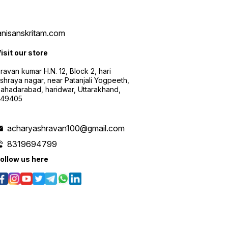
vanisanskritam.com
isit our store
ravan kumar H.N. 12, Block 2, hari
shraya nagar, near Patanjali Yogpeeth,
ahadarabad, haridwar, Uttarakhand,
249405
acharyashravan100@gmail.com
8319694799
ollow us here