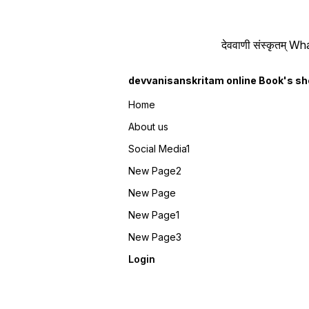
देववाणी संस्कृतम्
devvanisanskritam online Book's s
Home
About us
Social Media1
New Page2
New Page
New Page1
New Page3
Login