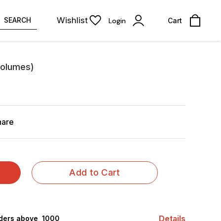
Wishlist
SEARCH
Login
Cart
Volumes)
hare
Add to Cart
Details
rders above ₹ 1000