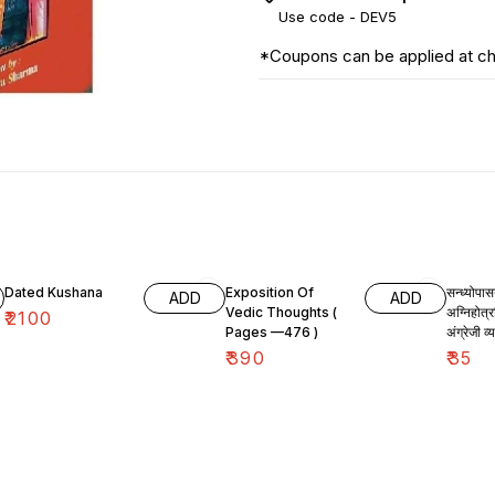
Use code -
DEV5
*Coupons can be applied at c
Dated Kushana
Exposition Of
सन्ध्योपा
ADD
ADD
Vedic Thoughts (
अग्निहोत्र
₹
2100
Pages —476 )
अंग्रेजी व
₹
390
₹
35