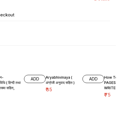
heckout
सन-
Aryabhivinaya (
How To Live Lif
ADD
ADD
विधि ( हिन्दी तथा
अंग्रेजी अनुवाद सहित )
PAGES—136,
्याख्या सहित,
WRITER— ANA
₹
35
SWAMI)
₹
75