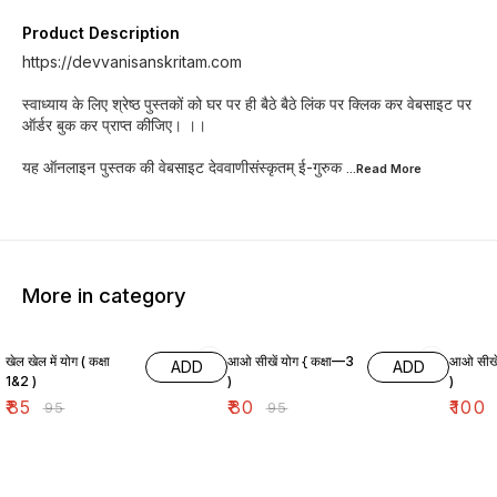
Product Description
https://devvanisanskritam.com
स्वाध्याय के लिए श्रेष्ठ पुस्तकों को घर पर ही बैठे बैठे लिंक पर क्लिक कर वेबसाइट पर
ऑर्डर बुक कर प्राप्त कीजिए। ।।
यह ऑनलाइन पुस्तक की वेबसाइट देववाणीसंस्कृतम् ई-गुरुक
...Read
More
More in category
11% OFF
16% OFF
10% O
खेल खेल में योग ( कक्षा
आओ सीखें योग { कक्षा—3
आओ सीखें योग (
ADD
ADD
1&2 )
)
)
₹
85
₹
80
₹
100
₹
95
₹
95