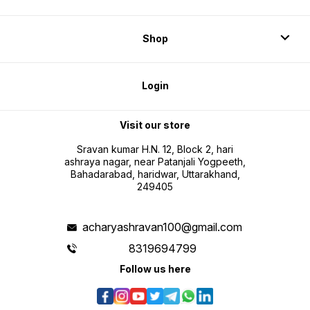
Shop
Login
Visit our store
Sravan kumar H.N. 12, Block 2, hari
ashraya nagar, near Patanjali Yogpeeth,
Bahadarabad, haridwar, Uttarakhand,
249405
acharyashravan100@gmail.com
8319694799
Follow us here