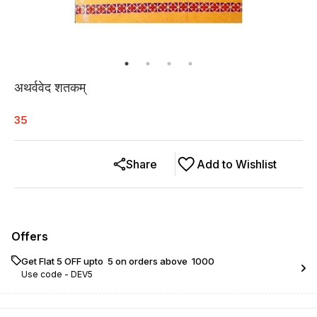
अथर्ववेद शतकम्
35
Share
Add to Wishlist
Offers
Get Flat ₹5 OFF upto ₹ 5 on orders above ₹ 1000
Use code -
DEV5