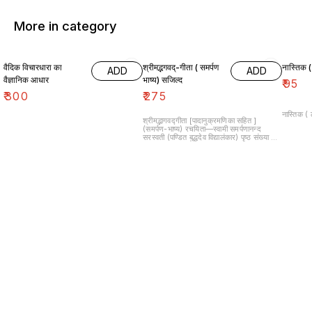
More in category
वैदिक विचारधारा का
श्रीमद्भगवद्-गीता ( समर्पण
नास्तिक (
ADD
ADD
वैज्ञानिक आधार
भाष्य) सजिल्द
₹
95
₹
300
₹
275
नास्तिक (
श्रीमद्भागवद्गीता [पादानुक्रमणिका सहित ]
(समर्पण-भाष्य) रचयिता—स्वामी समर्पणानन्द
सरस्वती (पण्डित बुद्धदेव विद्यालंकार) पृष्ठ संख्या —
340