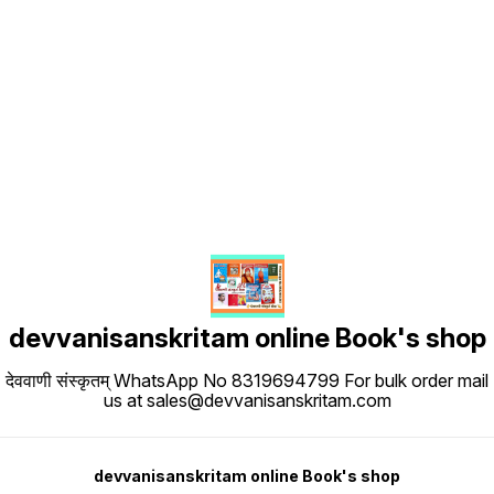
Find us here
devvanisanskritam online Book's shop
देववाणी संस्कृतम् WhatsApp No 8319694799 For bulk order mail
us at sales@devvanisanskritam.com
devvanisanskritam online Book's shop