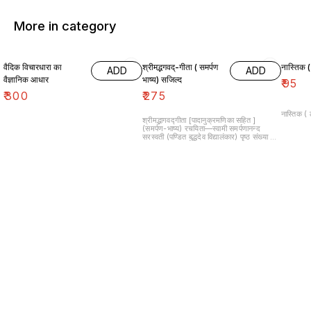
More in category
वैदिक विचारधारा का
श्रीमद्भगवद्-गीता ( समर्पण
नास्तिक (
ADD
ADD
वैज्ञानिक आधार
भाष्य) सजिल्द
₹
95
₹
300
₹
275
नास्तिक (
श्रीमद्भागवद्गीता [पादानुक्रमणिका सहित ]
(समर्पण-भाष्य) रचयिता—स्वामी समर्पणानन्द
सरस्वती (पण्डित बुद्धदेव विद्यालंकार) पृष्ठ संख्या —
340