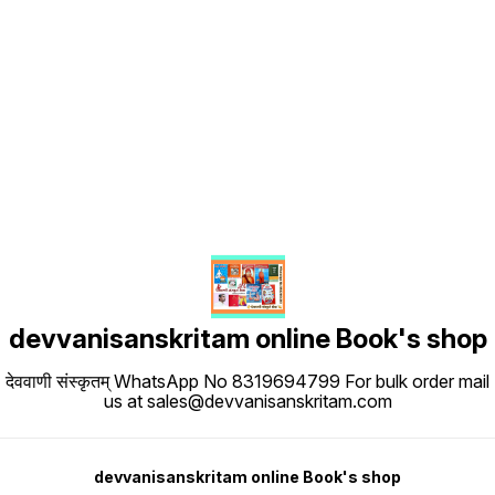
Find us here
devvanisanskritam online Book's shop
देववाणी संस्कृतम् WhatsApp No 8319694799 For bulk order mail
us at sales@devvanisanskritam.com
devvanisanskritam online Book's shop