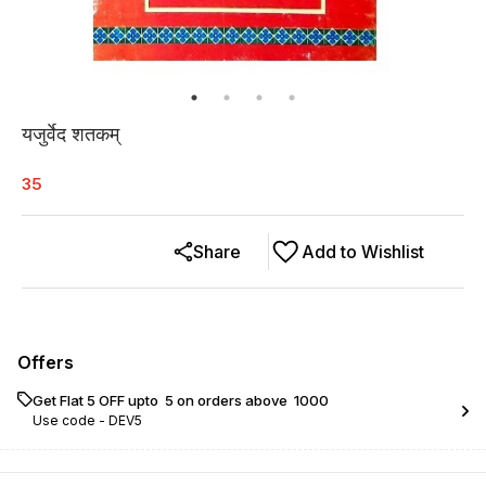
यजुर्वेद शतकम्
35
Share
Add to Wishlist
Offers
Get Flat ₹5 OFF upto ₹ 5 on orders above ₹ 1000
Use code -
DEV5