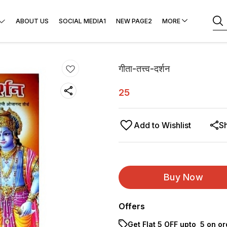
ABOUT US
SOCIAL MEDIA1
NEW PAGE2
MORE
गीता-तत्त्व-दर्शन
25
Add to Wishlist
S
Buy Now
Offers
Get Flat ₹5 OFF upto ₹ 5 on o