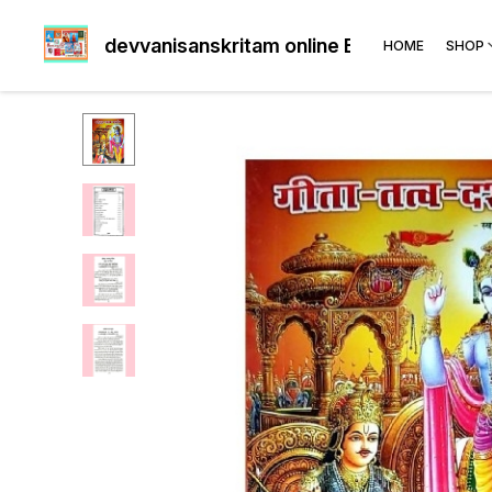
devvanisanskritam online Book's shop
HOME
SHOP