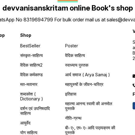
devvanisanskritam online Book's shop
 WhatsApp No 8319694799 For bulk order mail us at sales@dev
V
hop
Shop
S
BestSeller
Poster
a
B
संस्कृत-साहित्य
वैदिक साहित्य
वैदिक साहित्य2
स्वाध्याय पुस्तक
वैदिक कर्मकाण्ड
आर्य समाज ( Arya Samaj )
मत-मतान्तर
महापुरुषों के जीवन-चरित्र
शब्दकोश (
इतिहास
F
Dictionary )
महात्मा आनन्द स्वामी की अनमोल
दर्शन एवं उपनिषदादि
पुस्तकें
साहित्य
नीति-ग्रन्थ
आयुर्वेद
बी॰ ए॰, एम॰ ए॰ आदि पाठ्यक्रम की
योग साहित्य
पुस्तकें