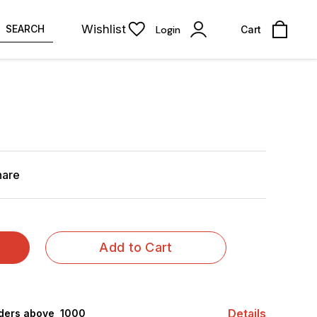
Wishlist
SEARCH
Login
Cart
hare
Add to Cart
Details
rders above ₹ 1000