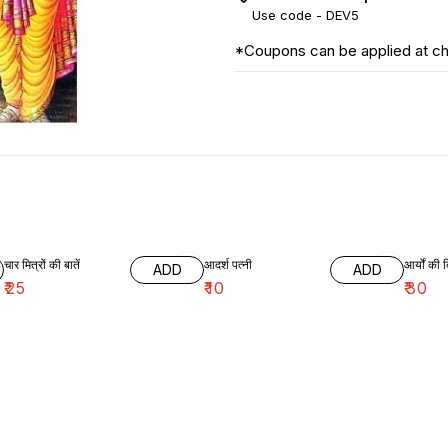
Use code -
DEV5
*Coupons can be applied at c
चार मित्रों की बातें
आदर्श पत्नी
आर्यों की द
ADD
ADD
₹
25
₹
10
₹
30