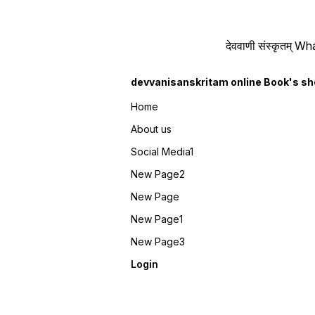
देववाणी संस्कृतम्
devvanisanskritam online Book's s
Home
About us
Social Media1
New Page2
New Page
New Page1
New Page3
Login