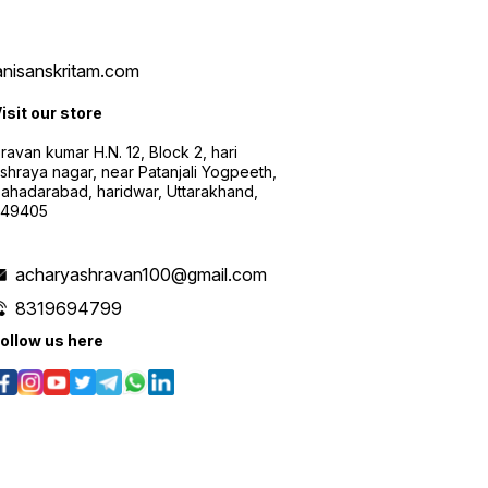
vanisanskritam.com
isit our store
ravan kumar H.N. 12, Block 2, hari
shraya nagar, near Patanjali Yogpeeth,
ahadarabad, haridwar, Uttarakhand,
249405
acharyashravan100@gmail.com
8319694799
ollow us here