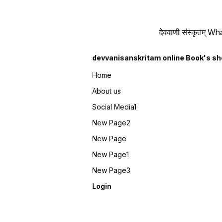
देववाणी संस्कृतम्
devvanisanskritam online Book's s
Home
About us
Social Media1
New Page2
New Page
New Page1
New Page3
Login