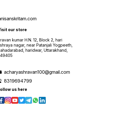
vanisanskritam.com
isit our store
ravan kumar H.N. 12, Block 2, hari
shraya nagar, near Patanjali Yogpeeth,
ahadarabad, haridwar, Uttarakhand,
249405
acharyashravan100@gmail.com
8319694799
ollow us here