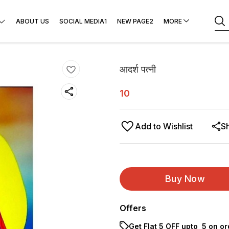
ABOUT US
SOCIAL MEDIA1
NEW PAGE2
MORE
आदर्श पत्नी
10
Add to Wishlist
S
Buy Now
Offers
Get Flat ₹5 OFF upto ₹ 5 on o