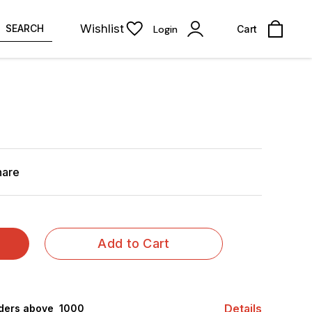
Wishlist
SEARCH
Login
Cart
hare
Add to Cart
Details
rders above ₹ 1000