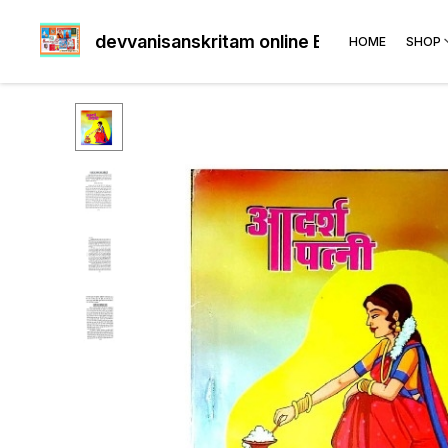
devvanisanskritam online Book's shop
HOME
SHOP