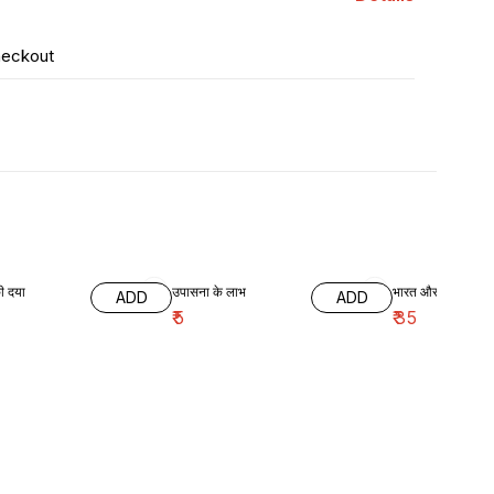
heckout
दयानन्द की दया
उपासना के लाभ
भारत और मूर्तिपूजा
ADD
ADD
₹
5
₹
35