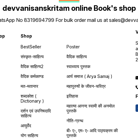
devvanisanskritam online Book's shop
 WhatsApp No 8319694799 For bulk order mail us at sales@dev
V
hop
Shop
S
BestSeller
Poster
a
B
संस्कृत-साहित्य
वैदिक साहित्य
वैदिक साहित्य2
स्वाध्याय पुस्तक
वैदिक कर्मकाण्ड
आर्य समाज ( Arya Samaj )
मत-मतान्तर
महापुरुषों के जीवन-चरित्र
शब्दकोश (
इतिहास
F
Dictionary )
महात्मा आनन्द स्वामी की अनमोल
दर्शन एवं उपनिषदादि
पुस्तकें
साहित्य
नीति-ग्रन्थ
आयुर्वेद
बी॰ ए॰, एम॰ ए॰ आदि पाठ्यक्रम की
योग साहित्य
पुस्तकें