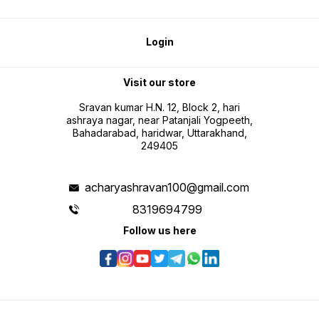
Login
Visit our store
Sravan kumar H.N. 12, Block 2, hari
ashraya nagar, near Patanjali Yogpeeth,
Bahadarabad, haridwar, Uttarakhand,
249405
acharyashravan100@gmail.com
8319694799
Follow us here