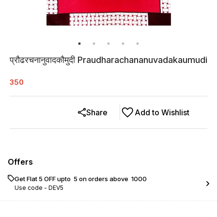
प्रौढरचनानुवादकौमुदी Praudharachananuvadakaumudi
350
Share
Add to Wishlist
Offers
Get Flat ₹5 OFF upto ₹ 5 on orders above ₹ 1000
Use code -
DEV5